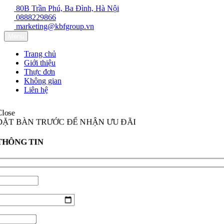
80B Trần Phú, Ba Đình, Hà Nội
0888229866
marketing@kbfgroup.vn
Menu
Trang chủ
Giới thiệu
Thực đơn
Không gian
Liên hệ
ose
ẶT BÀN TRƯỚC ĐỂ NHẬN ƯU ĐÃI
HÔNG TIN