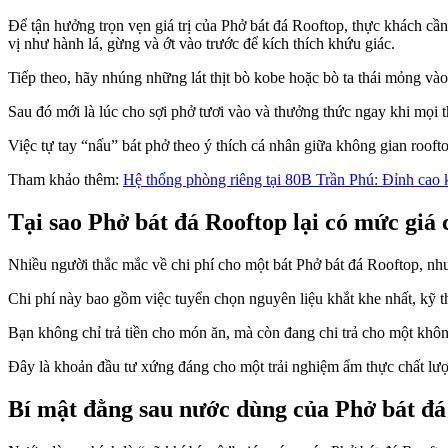
Để tận hưởng trọn vẹn giá trị của Phở bát đá Rooftop, thực khách cần
vị như hành lá, gừng và ớt vào trước để kích thích khứu giác.
Tiếp theo, hãy nhúng những lát thịt bò kobe hoặc bò ta thái mỏng vào
Sau đó mới là lúc cho sợi phở tươi vào và thưởng thức ngay khi mọi t
Việc tự tay “nấu” bát phở theo ý thích cá nhân giữa không gian rooft
Tham khảo thêm:
Hệ thống phòng riêng tại 80B Trần Phú: Đỉnh cao k
Tại sao Phở bát đá Rooftop lại có mức giá
Nhiều người thắc mắc về chi phí cho một bát Phở bát đá Rooftop, nh
Chi phí này bao gồm việc tuyển chọn nguyên liệu khắt khe nhất, kỹ thu
Bạn không chỉ trả tiền cho món ăn, mà còn đang chi trả cho một khôn
Đây là khoản đầu tư xứng đáng cho một trải nghiệm ẩm thực chất lượ
Bí mật đằng sau nước dùng của Phở bát đá