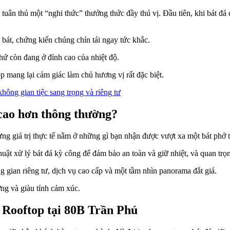
 tuân thủ một “nghi thức” thưởng thức đầy thú vị. Đầu tiên, khi bát đá
 bát, chứng kiến chúng chín tái ngay tức khắc.
hứ còn đang ở đỉnh cao của nhiệt độ.
op mang lại cảm giác làm chủ hương vị rất đặc biệt.
hông gian tiệc sang trọng và riêng tư
 cao hơn thông thường?
ưng giá trị thực tế nằm ở những gì bạn nhận được vượt xa một bát phở 
ật xử lý bát đá kỳ công để đảm bảo an toàn và giữ nhiệt, và quan trọng
g gian riêng tư, dịch vụ cao cấp và một tầm nhìn panorama đắt giá.
ng và giàu tính cảm xúc.
 Rooftop tại 80B Trần Phú