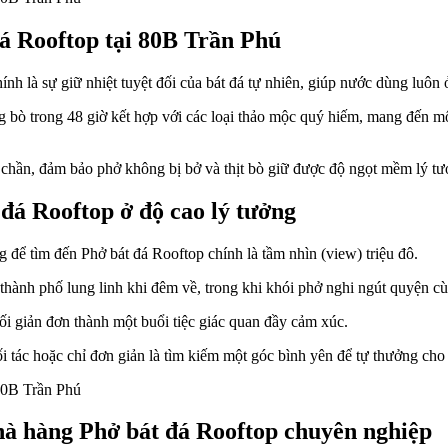
đá Rooftop tại 80B Trần Phú
ính là sự giữ nhiệt tuyệt đối của bát đá tự nhiên, giúp nước dùng luôn 
 bò trong 48 giờ kết hợp với các loại thảo mộc quý hiếm, mang đến m
n chần, đảm bảo phở không bị bở và thịt bò giữ được độ ngọt mềm lý tư
 đá Rooftop ở độ cao lý tưởng
 để tìm đến Phở bát đá Rooftop chính là tầm nhìn (view) triệu đô.
ành phố lung linh khi đêm về, trong khi khói phở nghi ngút quyện cùn
i giản đơn thành một buổi tiệc giác quan đầy cảm xúc.
 tác hoặc chỉ đơn giản là tìm kiếm một góc bình yên để tự thưởng cho
nhà hàng Phở bát đá Rooftop chuyên nghiệp