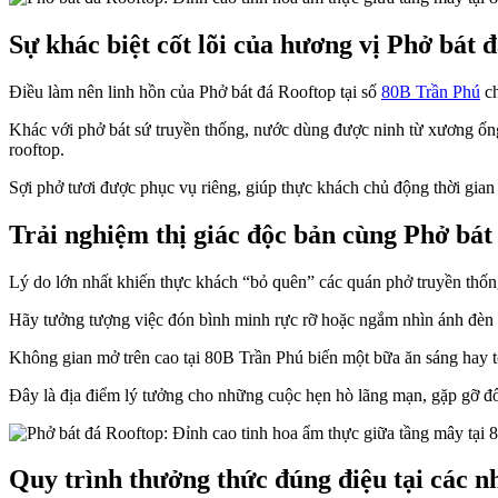
Sự khác biệt cốt lõi của hương vị Phở bát 
Điều làm nên linh hồn của Phở bát đá Rooftop tại số
80B Trần Phú
ch
Khác với phở bát sứ truyền thống, nước dùng được ninh từ xương ống
rooftop.
Sợi phở tươi được phục vụ riêng, giúp thực khách chủ động thời gia
Trải nghiệm thị giác độc bản cùng Phở bát
Lý do lớn nhất khiến thực khách “bỏ quên” các quán phở truyền thống
Hãy tưởng tượng việc đón bình minh rực rỡ hoặc ngắm nhìn ánh đèn th
Không gian mở trên cao tại 80B Trần Phú biến một bữa ăn sáng hay tố
Đây là địa điểm lý tưởng cho những cuộc hẹn hò lãng mạn, gặp gỡ đối
Quy trình thưởng thức đúng điệu tại các 