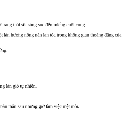
ở trạng thái sôi sùng sục đến miếng cuối cùng.
ột làn hương nồng nàn lan tỏa trong không gian thoáng đãng của
ởng.
g làn gió tự nhiên.
 bản thân sau những giờ làm việc mệt mỏi.