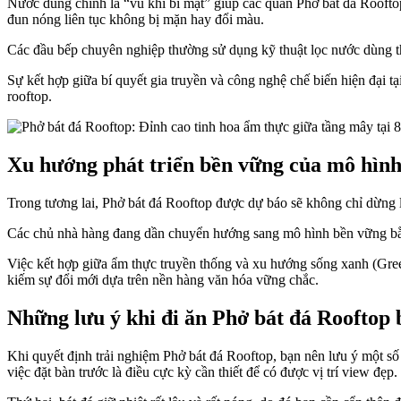
Nước dùng chính là “vũ khí bí mật” giúp các quán Phở bát đá Rooftop
đun nóng liên tục không bị mặn hay đổi màu.
Các đầu bếp chuyên nghiệp thường sử dụng kỹ thuật lọc nước dùng th
Sự kết hợp giữa bí quyết gia truyền và công nghệ chế biến hiện đại 
rooftop.
Xu hướng phát triển bền vững của mô hình
Trong tương lai, Phở bát đá Rooftop được dự báo sẽ không chỉ dừng lạ
Các chủ nhà hàng đang dần chuyển hướng sang mô hình bền vững bằng 
Việc kết hợp giữa ẩm thực truyền thống và xu hướng sống xanh (Green
kiếm sự đổi mới dựa trên nền hàng văn hóa vững chắc.
Những lưu ý khi đi ăn Phở bát đá Rooftop 
Khi quyết định trải nghiệm Phở bát đá Rooftop, bạn nên lưu ý một số
việc đặt bàn trước là điều cực kỳ cần thiết để có được vị trí view đẹp.