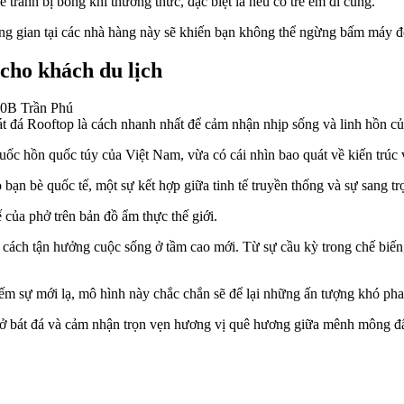
để tránh bị bỏng khi thưởng thức, đặc biệt là nếu có trẻ em đi cùng.
ông gian tại các nhà hàng này sẽ khiến bạn không thể ngừng bấm máy để
cho khách du lịch
t đá Rooftop là cách nhanh nhất để cảm nhận nhịp sống và linh hồn củ
c hồn quốc túy của Việt Nam, vừa có cái nhìn bao quát về kiến trúc và
 bạn bè quốc tế, một sự kết hợp giữa tinh tế truyền thống và sự sang tr
của phở trên bản đồ ẩm thực thế giới.
 cách tận hưởng cuộc sống ở tầm cao mới. Từ sự cầu kỳ trong chế biến,
ếm sự mới lạ, mô hình này chắc chắn sẽ để lại những ấn tượng khó pha
hở bát đá và cảm nhận trọn vẹn hương vị quê hương giữa mênh mông đất