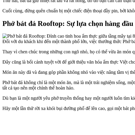
Thứ hai, bát đá giữ nhiệt rất lâu và rất nóng, do đó bạn cần cẩn thận 
Cuối cùng, đừng quên chuẩn bị một chiếc điện thoại đầy pin, bởi kh
Phở bát đá Rooftop: Sự lựa chọn hàng đầu 
Đối với du khách khi đến một thành phố lớn, việc thưởng thức Phở bá
Thay vì chen chúc trong những con ngõ nhỏ, họ có thể vừa ăn món quố
Đây cũng là bối cảnh tuyệt vời để giới thiệu văn hóa ẩm thực Việt cho
Món ăn này đã và đang góp phần không nhỏ vào việc nâng tầm vị thế 
Phở bát đá không chỉ là một món ăn, mà là một trải nghiệm sống, một
tất cả tạo nên một chỉnh thể hoàn hảo.
Dù bạn là một người yêu phở truyền thống hay một người luôn tìm ki
Hãy một lần thử rời xa khói bụi đường phố để lên cao, gọi một bát p