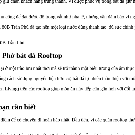
 giữ chân khách hàng trung thành. Vì được phục vụ trong bát đá giữ n
ủ công để đạt được độ trong vắt như pha lê, nhưng vẫn đảm bảo vị ng
tại 80B Trần Phú đã tạo nên một loại nước dùng thanh tao, đủ sức chin
 Phở bát đá Rooftop
i ở một trào lưu nhất thời mà sẽ trở thành một biểu tượng của ẩm thực 
cách sử dụng nguyên liệu hữu cơ, bát đá tự nhiên thân thiện với môi 
 Living) trên các rooftop giúp món ăn này tiếp cận gần hơn với đối t
bạn cần biết
 điểm để có chuyến đi hoàn hảo nhất. Đầu tiên, vì các quán rooftop th