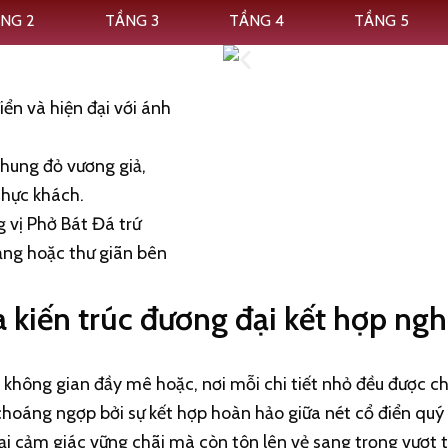
NG 2
TẦNG 3
TẦNG 4
TẦNG 5
iển và hiện đại với ánh
nhung đỏ vương giả,
thực khách.
g vị Phở Bát Đá trứ
ạng hoặc thư giãn bên
a kiến trúc đương đại kết hợp ng
không gian đầy mê hoặc, nơi mỗi chi tiết nhỏ đều được 
choáng ngợp bởi sự kết hợp hoàn hảo giữa nét cổ điển quý 
i cảm giác vững chãi mà còn tôn lên vẻ sang trọng vượt 