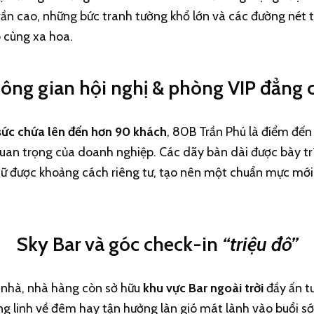
ần cao, những bức tranh tường khổ lớn và các đường nét t
 cùng xa hoa.
ông gian hội nghị & phòng VIP đẳng 
sức chứa lên đến hơn 90 khách
, 80B Trần Phú là điểm đến
n quan trọng của doanh nghiệp. Các dãy bàn dài được bày 
iữ được khoảng cách riêng tư, tạo nên một chuẩn mực mới 
Sky Bar và góc check-in
“triệu đô”
g nhà, nhà hàng còn sở hữu
khu vực Bar ngoài trời
đầy ấn t
g linh về đêm hay tận hưởng làn gió mát lành vào buổi 