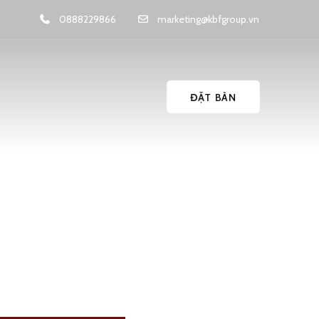
0888229866
marketing@kbfgroup.vn
ĐẶT BÀN