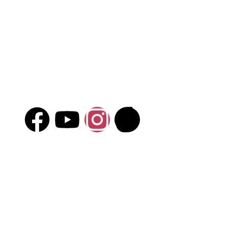
LIÊN HỆ
Giờ mở cửa: 6:00am – 10:00pm
80B Trần Phú
, Ba Đình, Hà Nội
+84 888 22 9866
marketing@kbfgroup.vn