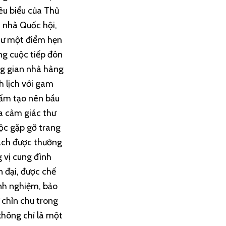
iêu biểu của Thủ
a nhà Quốc hội,
hư một điểm hẹn
g cuộc tiếp đón
ng gian nhà hàng
h lịch với gam
 ấm tạo nên bầu
a cảm giác thư
uộc gặp gỡ trang
hách được thưởng
 vị cung đình
 đại, được chế
nh nghiệm, bảo
 chỉn chu trong
không chỉ là một