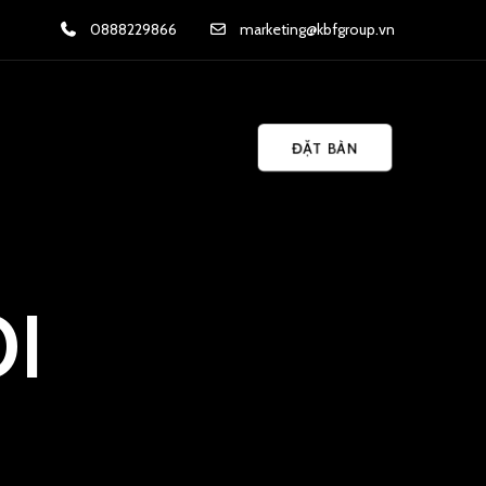
0888229866
marketing@kbfgroup.vn
ĐẶT BÀN
I