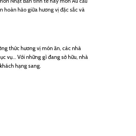
món Nhật Bản tinh tế hay món Âu cầu
n hoàn hảo giữa hương vị đặc sắc và
ưởng thức hương vị món ăn, các nhà
ục vụ… Với những gì đang sở hữu, nhà
 khách hạng sang.