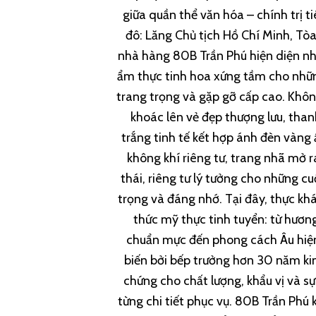
giữa quần thể văn hóa – chính trị t
đô: Lăng Chủ tịch Hồ Chí Minh, Tò
nhà hàng 80B Trần Phú hiện diện n
ẩm thực tinh hoa xứng tầm cho nhữn
trang trọng và gặp gỡ cấp cao. Khô
khoác lên vẻ đẹp thượng lưu, than
trắng tinh tế kết hợp ánh đèn vàng
không khí riêng tư, trang nhã mở r
thái, riêng tư lý tưởng cho những c
trọng và đáng nhớ. Tại đây, thực k
thức mỹ thực tinh tuyển: từ hương
chuẩn mực đến phong cách Âu hiện
biến bởi bếp trưởng hơn 30 năm ki
chứng cho chất lượng, khẩu vị và sự
từng chi tiết phục vụ. 80B Trần Phú 