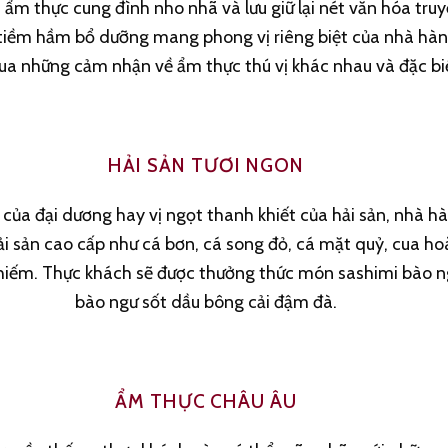
 ẩm thực cung đình nho nhã và lưu giữ lại nét văn hóa tru
tiềm hầm bổ dưỡng mang phong vị riêng biệt của nhà hàn
qua những cảm nhận về ẩm thực thú vị khác nhau và đặc bi
HẢI SẢN TƯƠI NGON
của đại dương hay vị ngọt thanh khiết của hải sản, nhà h
 sản cao cấp như cá bơn, cá song đỏ, cá mặt quỷ, cua ho
 hiếm. Thực khách sẽ được thưởng thức món sashimi bào n
bào ngư sốt dầu bông cải đậm đà.
ẨM THỰC CHÂU ÂU