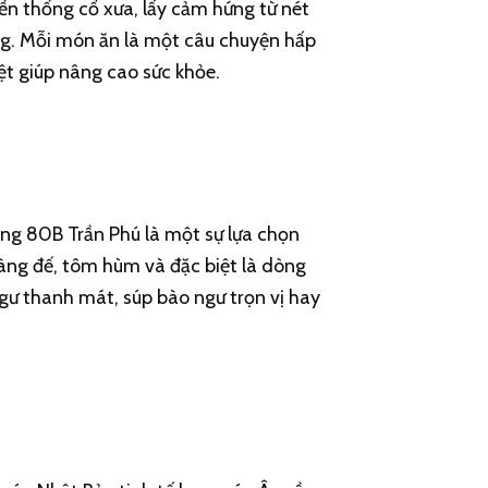
yền thống cổ xưa, lấy cảm hứng từ nét
g. Mỗi món ăn là một câu chuyện hấp
ệt giúp nâng cao sức khỏe.
àng 80B Trần Phú là một sự lựa chọn
àng đế, tôm hùm và đặc biệt là dòng
gư thanh mát, súp bào ngư trọn vị hay