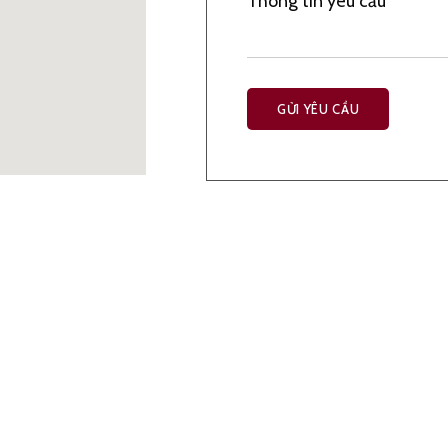
Thông tin yêu cầu
LIÊN HỆ
Giờ mở cửa: 6:00am – 10:00pm