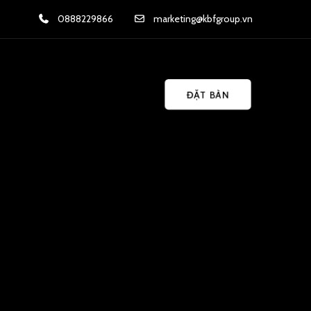
0888229866
marketing@kbfgroup.vn
ĐẶT BÀN