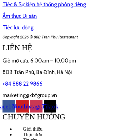
Tiệc & Sự kiện hệ thống phòng riêng
Ẩm thực Di sản
Tiệc lưu động
Copyright 2026 © 80B Tran Phu Restaurant
LIÊN HỆ
Giờ mở cửa: 6:00am – 10:00pm
80B Trần Phú
, Ba Đình, Hà Nội
+84 888 22 9866
marketing@kbfgroup.vn
acebook
Youtube
Instagram
Tiktok
CHUYỂN HƯỚNG
Giới thiệu
Thực đơn