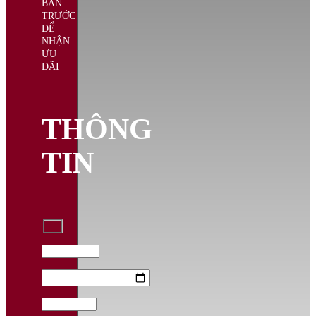
BÀN
TRƯỚC
ĐỂ
NHẬN
ƯU
ĐÃI
THÔNG
TIN