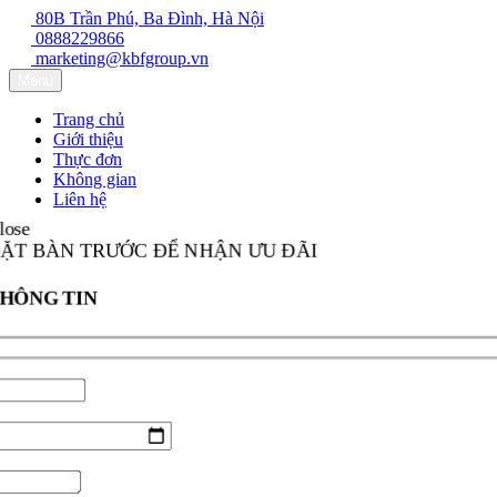
80B Trần Phú, Ba Đình, Hà Nội
0888229866
marketing@kbfgroup.vn
Menu
Trang chủ
Giới thiệu
Thực đơn
Không gian
Liên hệ
Close
ĐẶT BÀN TRƯỚC ĐỂ NHẬN ƯU ĐÃI
THÔNG TIN