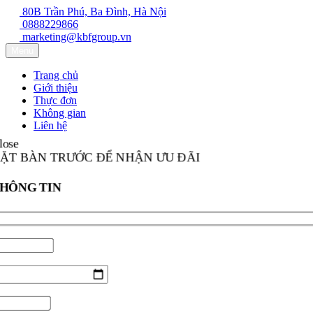
80B Trần Phú, Ba Đình, Hà Nội
0888229866
marketing@kbfgroup.vn
Menu
Trang chủ
Giới thiệu
Thực đơn
Không gian
Liên hệ
lose
ẶT BÀN TRƯỚC ĐỂ NHẬN ƯU ĐÃI
HÔNG TIN