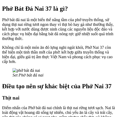
Phở Bát Đá Nai 37 là gì?
Phở bát đá nai là một biến thể nâng tầm của phở truyền thống, sử
dụng thịt nai rừng tươi ngon thay vì thịt bò hay gà như thường thấy,
kết hợp với nước dùng được ninh cùng các nguyên liệu độc đáo và
cách phục vụ hiện đại bằng bát đá nóng rực giữ nhiệt suốt quá trình
thưởng thức.
Không chỉ là một món ăn đỏ lựng nghi ngút khói, Phở Nai 37 còn
thể hiện một tinh thần mới của phở: kết hợp giữa truyền thống và
hiện đại, giữa giá trị ẩm thực Việt Nam và phong cách phục vụ cao
cấp hơn.
Set Phở bát đá nai
Điều tạo nên sự khác biệt của Phở Nai 37
Thịt nai
Điểm nhấn của Phở bát đá nai chính là thịt nai rừng tươi sạch. Nai là
loài động vật hoang dã sống tự nhiên, chủ yếu ăn lá cây và trái cây,