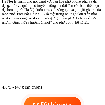
Hà Nội là thành phố nổi tiếng với văn hóa phở phong phú và đa
dạng. Từ các quán phở truyền thống lâu đời đến các biến thể hiện
đại hơn, người Hà Nội luôn tìm cách sáng tạo và gìn giữ giá trị của
món phở. Phở Bát Đá Nai 37 là một trong những ví dụ điển hình
nhất cho sự sáng tạo đó khi vừa giữ gìn hồn phở Hà Nội cổ xưa,
nhưng cũng mở ra hướng đi mới* cho phở trong thế kỷ 21.
4.8/5 - (47 bình chọn)
👉 Đặt bàn ngay