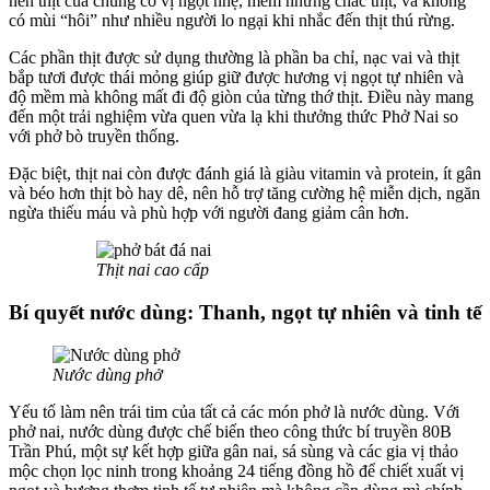
nên thịt của chúng có vị ngọt nhẹ, mềm nhưng chắc thịt, và không
có mùi “hôi” như nhiều người lo ngại khi nhắc đến thịt thú rừng.
Các phần thịt được sử dụng thường là phần ba chỉ, nạc vai và thịt
bắp tươi được thái mỏng giúp giữ được hương vị ngọt tự nhiên và
độ mềm mà không mất đi độ giòn của từng thớ thịt. Điều này mang
đến một trải nghiệm vừa quen vừa lạ khi thưởng thức Phở Nai so
với phở bò truyền thống.
Đặc biệt, thịt nai còn được đánh giá là giàu vitamin và protein, ít gân
và béo hơn thịt bò hay dê, nên hỗ trợ tăng cường hệ miễn dịch, ngăn
ngừa thiếu máu và phù hợp với người đang giảm cân hơn.
Thịt nai cao cấp
Bí quyết nước dùng: Thanh, ngọt tự nhiên và tinh tế
Nước dùng phở
Yếu tố làm nên trái tim của tất cả các món phở là nước dùng. Với
phở nai, nước dùng được chế biến theo công thức bí truyền 80B
Trần Phú, một sự kết hợp giữa gân nai, sá sùng và các gia vị thảo
mộc chọn lọc ninh trong khoảng 24 tiếng đồng hồ để chiết xuất vị