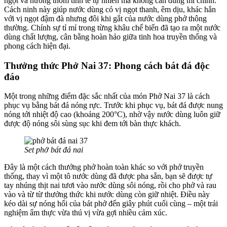
ngọt và hương thơm tinh tế tự nhiên mà không cần dùng mì chính.
Cách ninh này giúp nước dùng có vị ngọt thanh, êm dịu, khác hẳn
với vị ngọt đậm đà nhưng đôi khi gắt của nước dùng phở thông
thường. Chính sự tỉ mỉ trong từng khâu chế biến đã tạo ra một nước
dùng chất lượng, cân bằng hoàn hảo giữa tinh hoa truyền thống và
phong cách hiện đại.
Thưởng thức Phở Nai 37: Phong cách bát đá độc
đáo
Một trong những điểm đặc sắc nhất của món Phở Nai 37 là cách
phục vụ bằng bát đá nóng rực. Trước khi phục vụ, bát đá được nung
nóng tới nhiệt độ cao (khoảng 200°C), nhờ vậy nước dùng luôn giữ
được độ nóng sôi sùng sục khi đem tới bàn thực khách.
Set phở bát đá nai
Đây là một cách thưởng phở hoàn toàn khác so với phở truyền
thống, thay vì một tô nước dùng đã được pha sẵn, bạn sẽ được tự
tay nhúng thịt nai tươi vào nước dùng sôi nóng, rồi cho phở và rau
vào và từ từ thưởng thức khi nước dùng còn giữ nhiệt. Điều này
kéo dài sự nóng hổi của bát phở đến giây phút cuối cùng – một trải
nghiệm ẩm thực vừa thú vị vừa gợi nhiều cảm xúc.