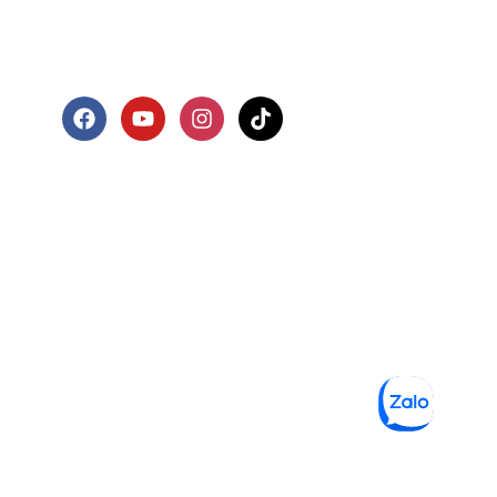
+84 888 22 9866
marketing@kbfgroup.vn
CHUYỂN HƯỚNG
Giới thiệu
Thực đơn
Tin tức
Không gian
Liên hệ