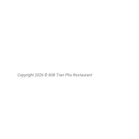
Không gian Rooftop
Tiệc & Sự kiện hệ thống phòng riêng
Ẩm thực Di sản
Tiệc lưu động
Copyright 2026 © 80B Tran Phu Restaurant
LIÊN HỆ
Giờ mở cửa: 6:00am – 10:00pm
80B Trần Phú
, Ba Đình, Hà Nội