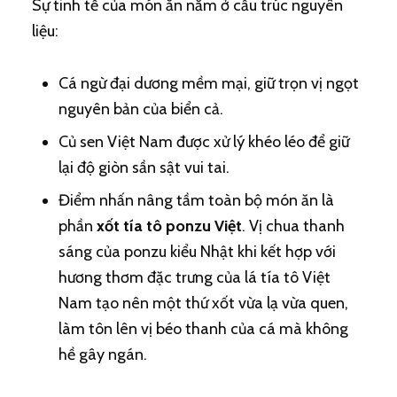
Sự tinh tế của món ăn nằm ở cấu trúc nguyên
liệu:
Cá ngừ đại dương mềm mại, giữ trọn vị ngọt
nguyên bản của biển cả.
Củ sen Việt Nam được xử lý khéo léo để giữ
lại độ giòn sần sật vui tai.
Điểm nhấn nâng tầm toàn bộ món ăn là
phần
xốt tía tô ponzu Việt
. Vị chua thanh
sáng của ponzu kiểu Nhật khi kết hợp với
hương thơm đặc trưng của lá tía tô Việt
Nam tạo nên một thứ xốt vừa lạ vừa quen,
làm tôn lên vị béo thanh của cá mà không
hề gây ngán.