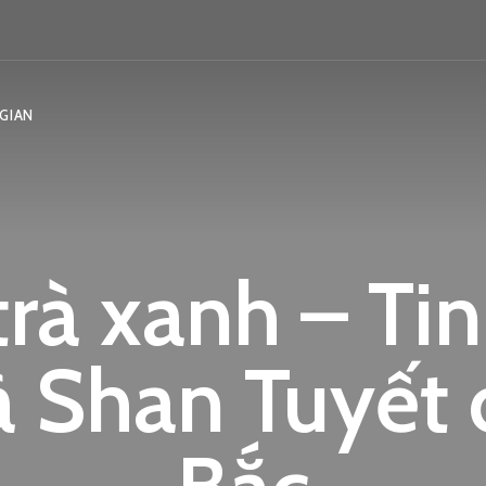
GIAN
trà xanh – Ti
rà Shan Tuyết 