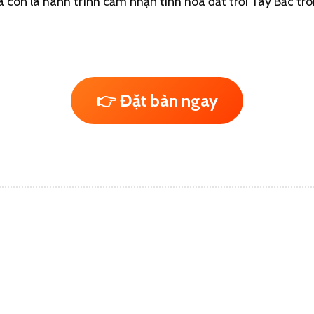
 còn là hành trình cảm nhận tinh hoa đất trời Tây Bắc tro
👉 Đặt bàn ngay