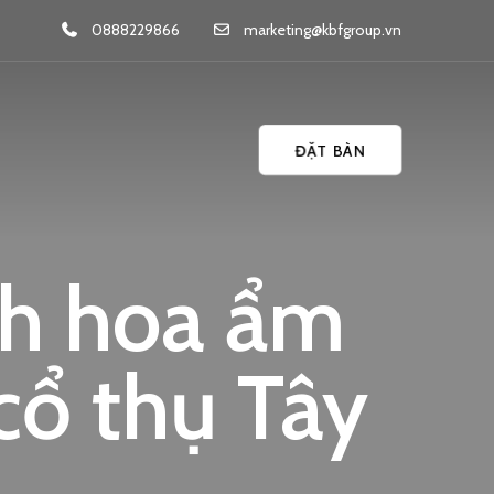
0888229866
marketing@kbfgroup.vn
ĐẶT BÀN
nh hoa ẩm
cổ thụ Tây