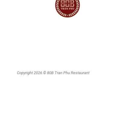
Không gian Rooftop
Tiệc & Sự kiện hệ thống phòng riêng
Ẩm thực Di sản
Tiệc lưu động
Copyright 2026 © 80B Tran Phu Restaurant
LIÊN HỆ
Giờ mở cửa: 6:00am – 10:00pm
80B Trần Phú
, Ba Đình, Hà Nội