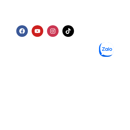
+84 888 22 9866
marketing@kbfgroup.vn
CHUYỂN HƯỚNG
Giới thiệu
Thực đơn
Tin tức
Không gian
Liên hệ