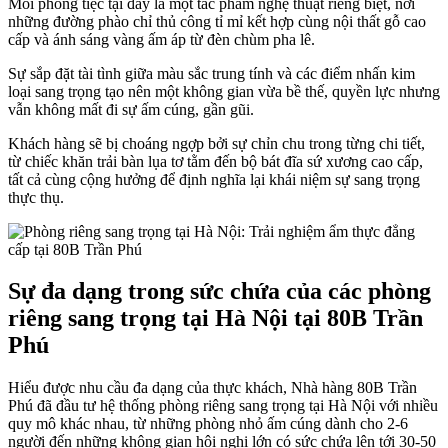
Mỗi phòng tiệc tại đây là một tác phẩm nghệ thuật riêng biệt, nơi
những đường phào chỉ thủ công tỉ mỉ kết hợp cùng nội thất gỗ cao
cấp và ánh sáng vàng ấm áp từ đèn chùm pha lê.
Sự sắp đặt tài tình giữa màu sắc trung tính và các điểm nhấn kim
loại sang trọng tạo nên một không gian vừa bề thế, quyền lực nhưng
vẫn không mất đi sự ấm cúng, gần gũi.
Khách hàng sẽ bị choáng ngợp bởi sự chỉn chu trong từng chi tiết,
từ chiếc khăn trải bàn lụa tơ tằm đến bộ bát đĩa sứ xương cao cấp,
tất cả cùng cộng hưởng để định nghĩa lại khái niệm sự sang trọng
thực thụ.
Sự đa dạng trong sức chứa của các phòng
riêng sang trọng tại Hà Nội tại 80B Trần
Phú
Hiểu được nhu cầu đa dạng của thực khách, Nhà hàng 80B Trần
Phú đã đầu tư hệ thống phòng riêng sang trọng tại Hà Nội với nhiều
quy mô khác nhau, từ những phòng nhỏ ấm cúng dành cho 2-6
người đến những không gian hội nghị lớn có sức chứa lên tới 30-50