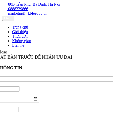
80B Trần Phú, Ba Đình, Hà Nội
0888229866
marketing@kbfgroup.vn
Menu
Trang chủ
Giới thiệu
Thực đơn
Không gian
Liên hệ
Close
ĐẶT BÀN TRƯỚC ĐỂ NHẬN ƯU ĐÃI
THÔNG TIN