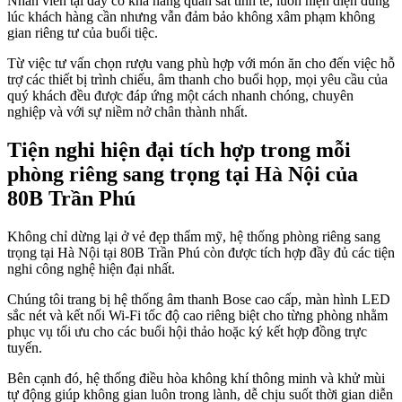
Nhân viên tại đây có khả năng quan sát tinh tế, luôn hiện diện đúng
lúc khách hàng cần nhưng vẫn đảm bảo không xâm phạm không
gian riêng tư của buổi tiệc.
Từ việc tư vấn chọn rượu vang phù hợp với món ăn cho đến việc hỗ
trợ các thiết bị trình chiếu, âm thanh cho buổi họp, mọi yêu cầu của
quý khách đều được đáp ứng một cách nhanh chóng, chuyên
nghiệp và với sự niềm nở chân thành nhất.
Tiện nghi hiện đại tích hợp trong mỗi
phòng riêng sang trọng tại Hà Nội của
80B Trần Phú
Không chỉ dừng lại ở vẻ đẹp thẩm mỹ, hệ thống phòng riêng sang
trọng tại Hà Nội tại 80B Trần Phú còn được tích hợp đầy đủ các tiện
nghi công nghệ hiện đại nhất.
Chúng tôi trang bị hệ thống âm thanh Bose cao cấp, màn hình LED
sắc nét và kết nối Wi-Fi tốc độ cao riêng biệt cho từng phòng nhằm
phục vụ tối ưu cho các buổi hội thảo hoặc ký kết hợp đồng trực
tuyến.
Bên cạnh đó, hệ thống điều hòa không khí thông minh và khử mùi
tự động giúp không gian luôn trong lành, dễ chịu suốt thời gian diễn