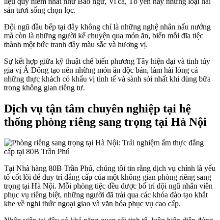
liệu quý hiếm nhất như Bào ngư, Vi cá, Tổ yến hay những loại hải
sản tươi sống chọn lọc.
Đội ngũ đầu bếp tại đây không chỉ là những nghệ nhân nấu nướng
mà còn là những người kể chuyện qua món ăn, biến mỗi đĩa tiệc
thành một bức tranh đầy màu sắc và hương vị.
Sự kết hợp giữa kỹ thuật chế biến phương Tây hiện đại và tinh túy
gia vị Á Đông tạo nên những món ăn độc bản, làm hài lòng cả
những thực khách có khẩu vị tinh tế và sành sỏi nhất khi dùng bữa
trong không gian riêng tư.
Dịch vụ tận tâm chuyên nghiệp tại hệ
thống phòng riêng sang trọng tại Hà Nội
Tại Nhà hàng 80B Trần Phú, chúng tôi tin rằng dịch vụ chính là yếu
tố cốt lõi để duy trì đẳng cấp của một không gian phòng riêng sang
trọng tại Hà Nội. Mỗi phòng tiệc đều được bố trí đội ngũ nhân viên
phục vụ riêng biệt, những người đã trải qua các khóa đào tạo khắt
khe về nghi thức ngoại giao và văn hóa phục vụ cao cấp.