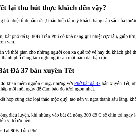
ết lại thu hút thực khách đến vậy?
g hộ nhiệt tình nằm ở sự thấu hiểu tâm lý khách hàng sâu sắc của th
ân, bát phở đá tại 80B Trần Phú có khả năng giữ nhiệt cực lâu, giúp từn
rọn vẹn.
ản về thời gian cho những người con xa quê trở về hay du khách ghé t
ột thành phố đang tạm nghỉ ngơi sau một năm dài bận rộn.
Bát Đá 37 bán xuyên Tết
út do khan hiếm nguồn cung, nhưng với
Phở bát đá 37
bán xuyên Tết, nh
nhập mới mỗi ngày để đảm bảo độ tươi ngon nhất.
ết hợp cùng các loại thảo mộc quý, tạo nên vị ngọt thanh sâu lắng, k
mỏng điêu luyện, khi nhúng vào bát đá nóng 300 độ C sẽ chín tới ngay 
n vị trí ưu tiên.