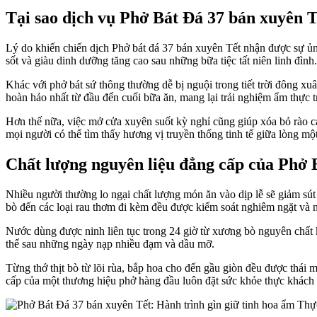
Tại sao dịch vụ Phở Bát Đá 37 bán xuyên T
Lý do khiến chiến dịch Phở bát đá 37 bán xuyên Tết nhận được sự ủn
sốt và giàu dinh dưỡng tăng cao sau những bữa tiệc tất niên linh đình.
Khác với phở bát sứ thông thường dễ bị nguội trong tiết trời đông xu
hoàn hảo nhất từ đầu đến cuối bữa ăn, mang lại trải nghiệm ẩm thực t
Hơn thế nữa, việc mở cửa xuyên suốt kỳ nghỉ cũng giúp xóa bỏ rào c
mọi người có thể tìm thấy hương vị truyền thống tinh tế giữa lòng m
Chất lượng nguyên liệu đẳng cấp của Phở 
Nhiều người thường lo ngại chất lượng món ăn vào dịp lễ sẽ giảm s
bò đến các loại rau thơm đi kèm đều được kiểm soát nghiêm ngặt và 
Nước dùng được ninh liên tục trong 24 giờ từ xương bò nguyên chất k
thể sau những ngày nạp nhiều đạm và dầu mỡ.
Từng thớ thịt bò từ lõi rùa, bắp hoa cho đến gầu giòn đều được thái 
cấp của một thương hiệu phở hàng đầu luôn đặt sức khỏe thực khách lê