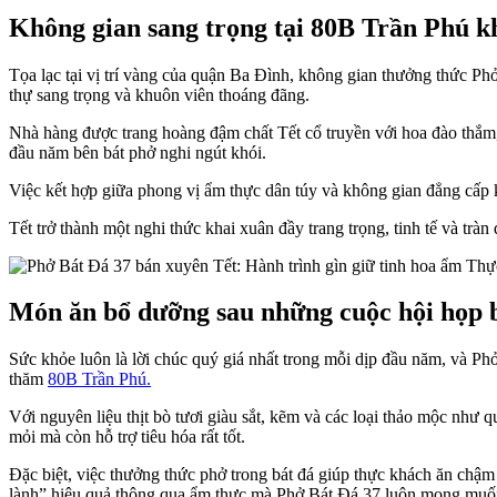
Không gian sang trọng tại 80B Trần Phú k
Tọa lạc tại vị trí vàng của quận Ba Đình, không gian thưởng thức Phở 
thự sang trọng và khuôn viên thoáng đãng.
Nhà hàng được trang hoàng đậm chất Tết cổ truyền với hoa đào thắm,
đầu năm bên bát phở nghi ngút khói.
Việc kết hợp giữa phong vị ẩm thực dân túy và không gian đẳng cấp 
Tết trở thành một nghi thức khai xuân đầy trang trọng, tinh tế và tr
Món ăn bổ dưỡng sau những cuộc hội họp 
Sức khỏe luôn là lời chúc quý giá nhất trong mỗi dịp đầu năm, và Ph
thăm
80B Trần Phú.
Với nguyên liệu thịt bò tươi giàu sắt, kẽm và các loại thảo mộc như 
mỏi mà còn hỗ trợ tiêu hóa rất tốt.
Đặc biệt, việc thưởng thức phở trong bát đá giúp thực khách ăn chậ
lành” hiệu quả thông qua ẩm thực mà Phở Bát Đá 37 luôn mong muốn