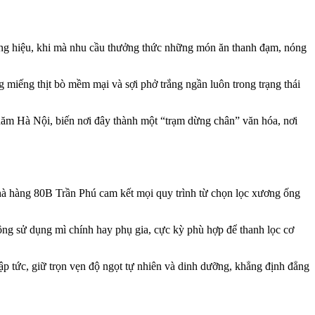
ương hiệu, khi mà nhu cầu thưởng thức những món ăn thanh đạm, nóng
g miếng thịt bò mềm mại và sợi phở trắng ngần luôn trong trạng thái
hăm Hà Nội, biến nơi đây thành một “trạm dừng chân” văn hóa, nơi
à hàng 80B Trần Phú cam kết mọi quy trình từ chọn lọc xương ống
hông sử dụng mì chính hay phụ gia, cực kỳ phù hợp để thanh lọc cơ
lập tức, giữ trọn vẹn độ ngọt tự nhiên và dinh dưỡng, khẳng định đẳng