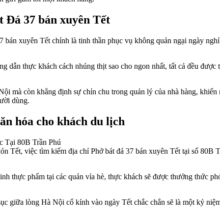
t Đá 37 bán xuyên Tết
7 bán xuyên Tết chính là tinh thần phục vụ không quản ngại ngày nghỉ 
g dẫn thực khách cách nhúng thịt sao cho ngon nhất, tất cả đều được th
 Nội mà còn khẳng định sự chỉn chu trong quản lý của nhà hàng, khiến
ười dùng.
ăn hóa cho khách du lịch
ết, việc tìm kiếm địa chỉ Phở bát đá 37 bán xuyên Tết tại số 80B Trầ
inh thực phẩm tại các quán vỉa hè, thực khách sẽ được thưởng thức phở
 sục giữa lòng Hà Nội cổ kính vào ngày Tết chắc chắn sẽ là một kỷ ni