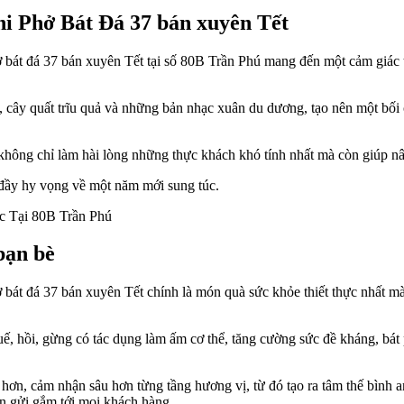
hi Phở Bát Đá 37 bán xuyên Tết
bát đá 37 bán xuyên Tết tại số 80B Trần Phú mang đến một cảm giác thư 
 cây quất trĩu quả và những bản nhạc xuân du dương, tạo nên một bối
không chỉ làm hài lòng những thực khách khó tính nhất mà còn giúp n
àn đầy hy vọng về một năm mới sung túc.
bạn bè
ở bát đá 37 bán xuyên Tết chính là món quà sức khỏe thiết thực nhất m
quế, hồi, gừng có tác dụng làm ấm cơ thể, tăng cường sức đề kháng, bá
m hơn, cảm nhận sâu hơn từng tầng hương vị, từ đó tạo ra tâm thế bình
 gửi gắm tới mọi khách hàng.