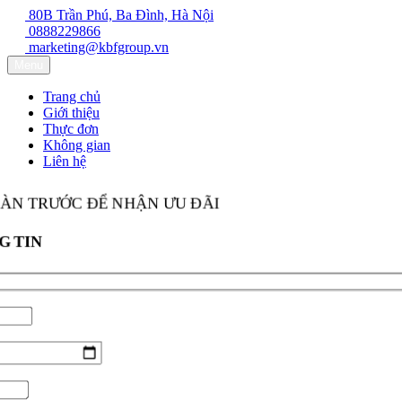
80B Trần Phú, Ba Đình, Hà Nội
0888229866
marketing@kbfgroup.vn
Menu
Trang chủ
Giới thiệu
Thực đơn
Không gian
Liên hệ
BÀN TRƯỚC ĐỂ NHẬN ƯU ĐÃI
G TIN