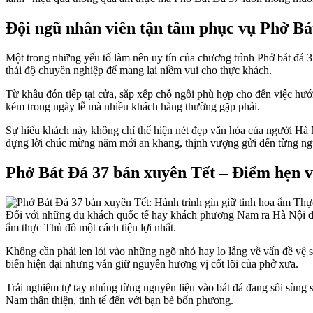
Đội ngũ nhân viên tận tâm phục vụ Phở Bá
Một trong những yếu tố làm nên uy tín của chương trình Phở bát đá 3
thái độ chuyên nghiệp để mang lại niềm vui cho thực khách.
Từ khâu đón tiếp tại cửa, sắp xếp chỗ ngồi phù hợp cho đến việc hướn
kém trong ngày lễ mà nhiều khách hàng thường gặp phải.
Sự hiếu khách này không chỉ thể hiện nét đẹp văn hóa của người Hà
đựng lời chúc mừng năm mới an khang, thịnh vượng gửi đến từng ng
Phở Bát Đá 37 bán xuyên Tết – Điểm hẹn v
Đối với những du khách quốc tế hay khách phương Nam ra Hà Nội đón T
ẩm thực Thủ đô một cách tiện lợi nhất.
Không cần phải len lỏi vào những ngõ nhỏ hay lo lắng về vấn đề vệ s
biến hiện đại nhưng vẫn giữ nguyên hương vị cốt lõi của phở xưa.
Trải nghiệm tự tay nhúng từng nguyên liệu vào bát đá đang sôi sùng
Nam thân thiện, tinh tế đến với bạn bè bốn phương.