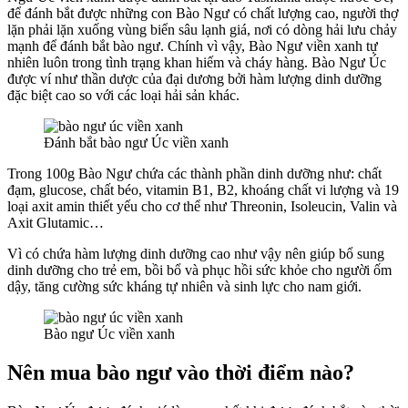
để đánh bắt được những con Bào Ngư có chất lượng cao, người thợ
lặn phải lặn xuống vùng biển sâu lạnh giá, nơi có dòng hải lưu chảy
mạnh để đánh bắt bào ngư. Chính vì vậy, Bào Ngư viền xanh tự
nhiên luôn trong tình trạng khan hiếm và cháy hàng. Bào Ngư Úc
được ví như thần dược của đại dương bởi hàm lượng dinh dưỡng
đặc biệt cao so với các loại hải sản khác.
Đánh bắt bào ngư Úc viền xanh
Trong 100g Bào Ngư chứa các thành phần dinh dưỡng như: chất
đạm, glucose, chất béo, vitamin B1, B2, khoáng chất vi lượng và 19
loại axit amin thiết yếu cho cơ thể như Threonin, Isoleucin, Valin và
Axit Glutamic…
Vì có chứa hàm lượng dinh dưỡng cao như vậy nên giúp bổ sung
dinh dưỡng cho trẻ em, bồi bổ và phục hồi sức khỏe cho người ốm
dậy, tăng cường sức kháng tự nhiên và sinh lực cho nam giới.
Bào ngư Úc viền xanh
Nên mua bào ngư vào thời điểm nào?