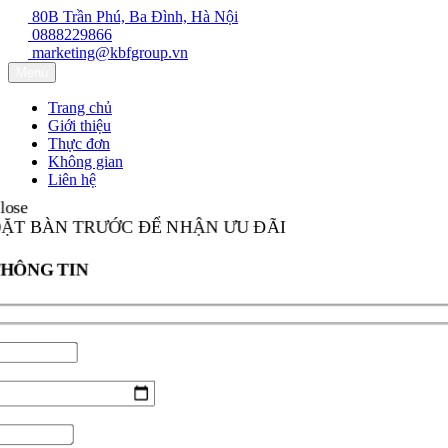
80B Trần Phú, Ba Đình, Hà Nội
0888229866
marketing@kbfgroup.vn
Menu
Trang chủ
Giới thiệu
Thực đơn
Không gian
Liên hệ
lose
ẶT BÀN TRƯỚC ĐỂ NHẬN ƯU ĐÃI
THÔNG TIN